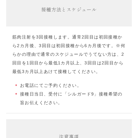
接種方法とスケジュール
筋肉注射を3回接種します。通常
2
回目は初回接種か
ら
2
カ月後、
3
回目は初回接種から
6
カ月後です。※何
らかの理由で通常のスケジュールでうてない方は、
2
回目を
1
回目から最低
1
カ月以上、
3
回目は
2
回目から
最低
3
カ月以上あけて接種してください。
お電話にてご予約ください。
接種日当日、受付に「シルガード9」接種希望の
旨お伝えください。
注意事項