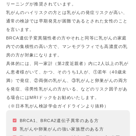
リーニングが推奨されています。
乳がんのハイリスクの方とは乳がんの発症リスクが高い、
通常の検診では早期発見が困難であるとされた女性のこと
を言います。
BRCA
遺伝子変異陽性者の方やそれと同等に乳がんの家庭
内での集積性の高い方で、マンモグラフィでも高濃度の乳
房の方が対象になります。
具体的には、同一家計（第
2
度近親者）内に
2
人以上の乳が
ん患者様がいて、かつ、そのうち
1
人が、
①
若年（
40
歳未
満）で発症、
②
両側の乳がん、
③
乳がんと卵巣がんの両方
を発症、
④
男性乳がんの方がいる、などのリスク因子があ
る場合には
MRI
ドックをお勧めいたします。
（※日本乳がん検診学会ガイドラインより抜粋）
BRCA1、BRCA2遺伝子異常のある方
乳がんや卵巣がんの強い家族歴のある方