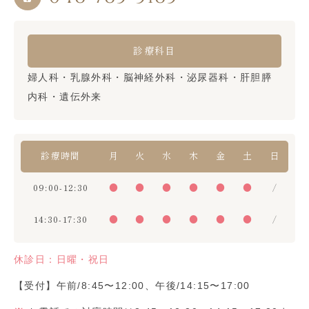
診療科目
婦人科・乳腺外科・脳神経外科・泌尿器科・肝胆膵
内科・遺伝外来
診療時間
月
火
水
木
金
土
日
09:00-12:30
●
●
●
●
●
●
/
14:30-17:30
●
●
●
●
●
●
/
休診日：日曜・祝日
【受付】午前/8:45〜12:00、午後/14:15〜17:00