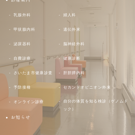
乳腺外科
婦人科
甲状腺内科
遺伝外来
泌尿器科
脳神経外科
自費診療
健康診断
さいたま市健康診査
肝胆膵内科
予防接種
セカンドオピニオン外来
自分の体質を知る検診（ゲノムド
オンライン診療
ック）
お知らせ