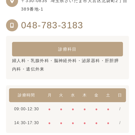
〒330-0835
埼玉県さいたま市大宮区北袋町2丁目
389番地-1
048-783-3183
診療科目
婦人科・乳腺外科・脳神経外科・泌尿器科・肝胆膵
内科・遺伝外来
診療時間
月
火
水
木
金
土
日
09:00-12:30
●
●
●
●
●
●
/
14:30-17:30
●
●
●
●
●
●
/