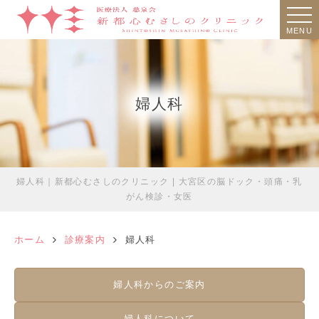
MENU
婦人科
婦人科｜新都心むさしのクリニック | 大宮区の脳ドック・頭痛・乳
がん検診・女医
ホーム
診療案内
婦人科
婦人科からのご案内
婦人科について