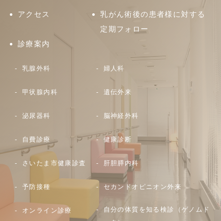
アクセス
乳がん術後の患者様に対する
定期フォロー
診療案内
乳腺外科
婦人科
甲状腺内科
遺伝外来
泌尿器科
脳神経外科
自費診療
健康診断
さいたま市健康診査
肝胆膵内科
予防接種
セカンドオピニオン外来
自分の体質を知る検診（ゲノムド
オンライン診療