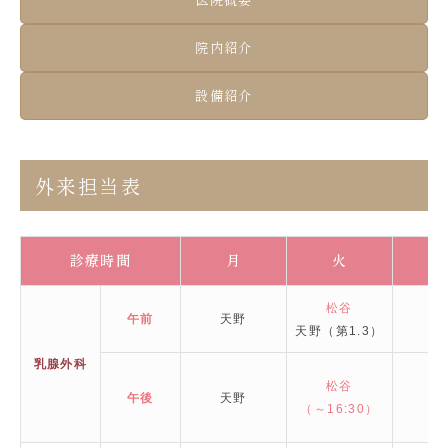
医院概要
院内紹介
設備紹介
外来担当表
診療時間
月
火
松谷
午前
天野
平
天野（第1.3）
乳腺外科
松谷
午後
天野
有
（～16:30）