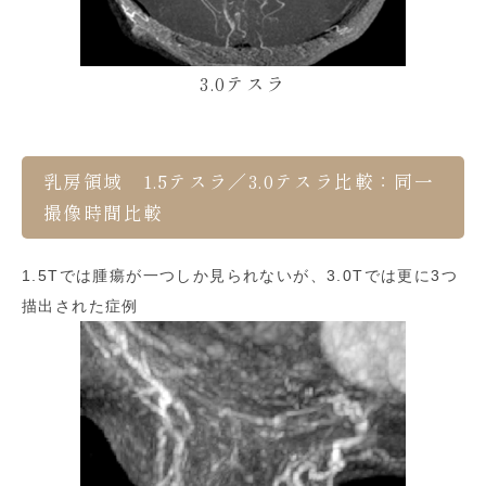
3.0テスラ
乳房領域 1.5テスラ／3.0テスラ比較：同一
撮像時間比較
1.5Tでは腫瘍が一つしか見られないが、3.0Tでは更に3つ
描出された症例