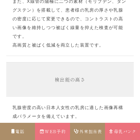
また、X線管の陽極に二つの素材（モリブデン、タン
グステン）を搭載して、患者様の乳房の厚さや乳腺
の密度に応じて変更できるので、コントラストの高
い画像を維持しつつ被ばく線量を抑えた検査が可能
です。
高画質と被ばく低減を両立した装置です。
検出能の高さ
乳腺密度の高い日本人女性の乳房に適した画像再構
成パラメータを備えています。
乳房の状態をより診断しやすい画像をご提供しま
電話
WEB予約
外来担当表
母乳バンク
す。