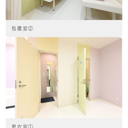
処置室②
更衣室①