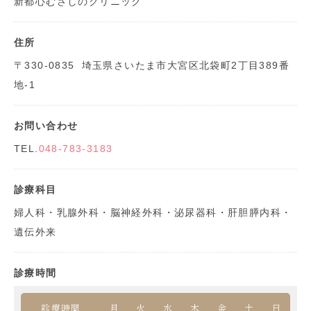
新都心むさしのクリニック
住所
〒330-0835
埼玉県さいたま市大宮区北袋町2丁目389番
地-1
お問い合わせ
TEL.
048-783-3183
診療科目
婦人科・乳腺外科・脳神経外科・泌尿器科・肝胆膵内科・
遺伝外来
診療時間
診療時間
月
火
水
木
金
土
日