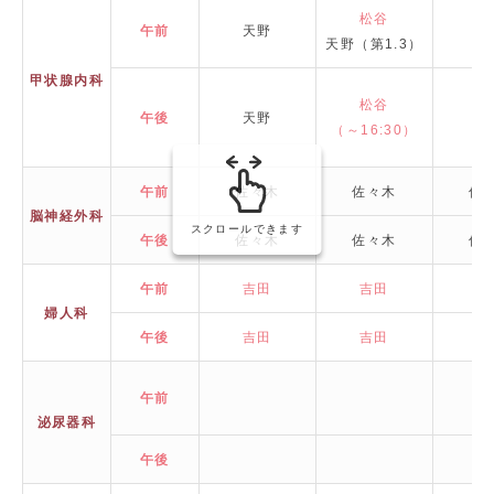
松谷
午前
天野
天野（第1.3）
甲状腺内科
松谷
午後
天野
（～16:30）
午前
佐々木
佐々木
佐
脳神経外科
スクロールできます
午後
佐々木
佐々木
佐
午前
吉田
吉田
吉
婦人科
午後
吉田
吉田
吉
午前
平
泌尿器科
午後
平