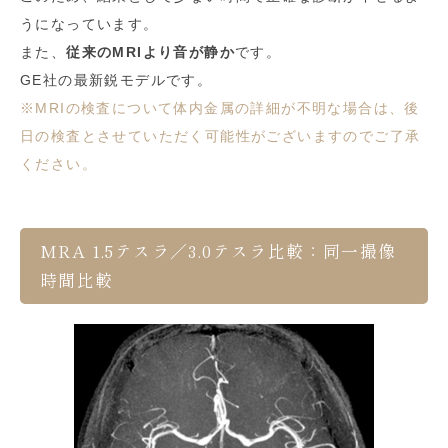
うになっています。
また、
従来のMRIより音が静か
です。
GE社の最新鋭モデルです。
※MRIの検査について体内金属の詳細が不明な場合は、後
日の検査とさせていただく可能性がございますのでご了承
ください。
MRA 1.5テスラ／3.0テスラ比較：同一撮像
時間比較