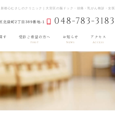
3｜新都心むさしのクリニック | 大宮区の脳ドック・頭痛・乳がん検診・女医
048-783-3183
北袋町2丁目389番地-1
探す
受診ご希望の方へ
お知らせ
アクセス
First
News
Access